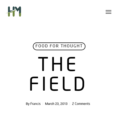
Skip
Men
to
main
content
FOOD FOR THOUGHT
THE
FIELD
By
March 23, 2013
Francis
2 Comments