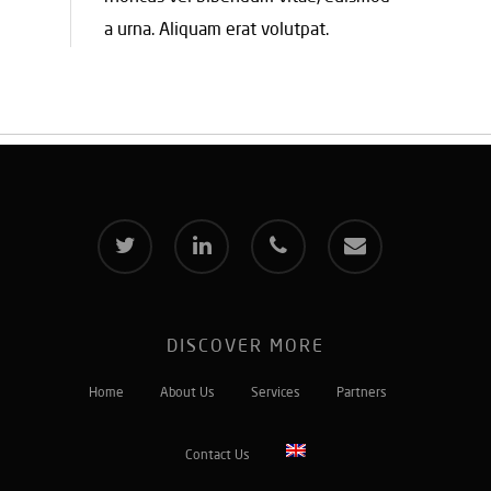
a urna. Aliquam erat volutpat.
twitter
linkedin
phone
email
DISCOVER MORE
Home
About Us
Services
Partners
Contact Us