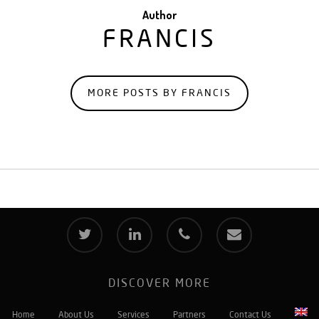
Author
FRANCIS
MORE POSTS BY FRANCIS
twitter
linkedin
phone
email
DISCOVER MORE
Home
About Us
Services
Partners
Contact Us