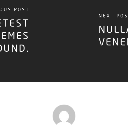
IOUS POST
NEXT PO
ETEST
NULL
HEMES
VENE
OUND.