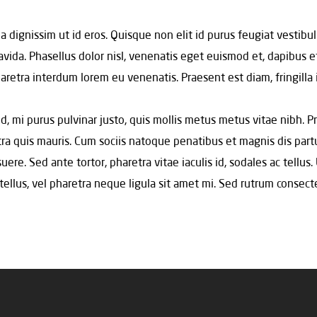
la dignissim ut id eros. Quisque non elit id purus feugiat vestib
vida. Phasellus dolor nisl, venenatis eget euismod et, dapibus e
 pharetra interdum lorem eu venenatis. Praesent est diam, fringilla 
d, mi purus pulvinar justo, quis mollis metus metus vitae nibh. P
ra quis mauris. Cum sociis natoque penatibus et magnis dis partu
ere. Sed ante tortor, pharetra vitae iaculis id, sodales ac tellus. 
llus, vel pharetra neque ligula sit amet mi. Sed rutrum consecte